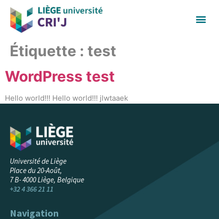
Étiquette :
test
WordPress test
Hello world!!! Hello world!!! jlwtaaek
Université de Liège
Place du 20-Août,
7 B- 4000 Liège, Belgique
+32 4 366 21 11
Navigation