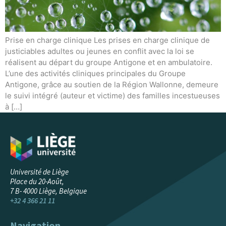
Prise en charge clinique Les prises en charge clinique de
justiciables adultes ou jeunes en conflit avec la loi se
réalisent au départ du groupe Antigone et en ambulatoire.
L’une des activités cliniques principales du Groupe
Antigone, grâce au soutien de la Région Wallonne, demeure
le suivi intégré (auteur et victime) des familles incestueuses
à […]
Université de Liège
Place du 20-Août,
7 B- 4000 Liège, Belgique
+32 4 366 21 11
Navigation