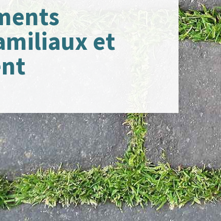
ments
familiaux et
ent