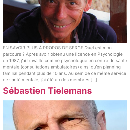
EN SAVOIR PLUS À PROPOS DE SERGE Quel est mon
parcours ? Après avoir obtenu une licence en Psychologie
en 1987, j’ai travaillé comme psychologue en centre de santé
mentale (consultations ambulatoires) ainsi qu’en planning
familial pendant plus de 10 ans. Au sein de ce même service
de santé mentale, j’ai été un des membres […]
Sébastien Tielemans