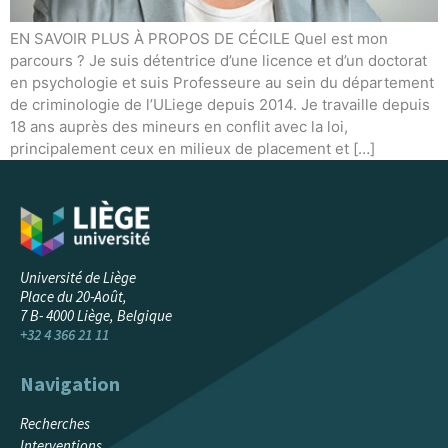
EN SAVOIR PLUS À PROPOS DE CÉCILE Quel est mon
parcours ? Je suis détentrice d’une licence et d’un doctorat
en psychologie et suis Professeure au sein du département
de criminologie de l’ULiege depuis 2014. Je travaille depuis
18 ans auprès des mineurs en conflit avec la loi,
principalement ceux en milieux de placement et […]
Université de Liège
Place du 20-Août,
7 B- 4000 Liège, Belgique
+32 4 366 21 11
Navigation
CLIQUEZ ICI
Recherches
Interventions