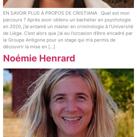
EN SAVOIR PLUS À PROPOS DE CRISTIANA Quel est mon
parcours ? Après avoir obtenu un bachelier en psychologie
en 2020, j’ai entamé un master en criminologie à l’Université
de Liège. C’est alors que j’ai eu l’occasion d’être encadré par
le Groupe Antigone pour un stage qui m’a permis de
découvrir la mise en […]
Noémie Henrard